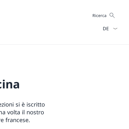
Cercare
Ricerca
Dal menu a ten
cina
zioni si è iscritto
a volta il nostro
re francese.