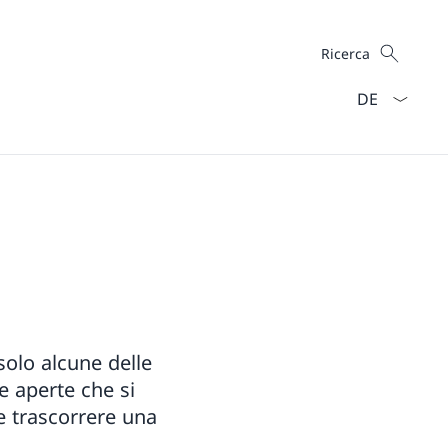
Cercare
Ricerca
Dal menu a ten
solo alcune delle
e aperte che si
se trascorrere una