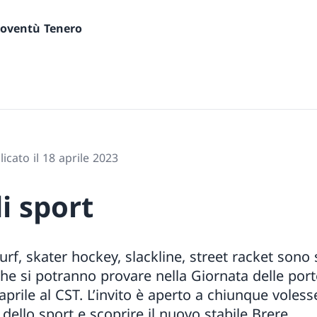
gioventù Tenero
icato il 18 aprile 2023
i sport
rf, skater hockey, slackline, street racket sono 
che si potranno provare nella Giornata delle port
prile al CST. L’invito è aperto a chiunque voles
 dello sport e scoprire il nuovo stabile Brere.