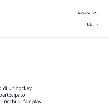
Cercare
Ricerca
Dal menu a ten
co di unihockey
 partecipato
 ricchi di fair play