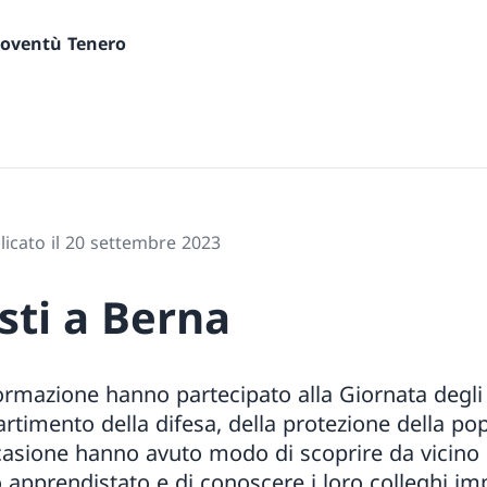
gioventù Tenero
licato il 20 settembre 2023
sti a Berna
 formazione hanno partecipato alla Giornata degli
rtimento della difesa, della protezione della po
casione hanno avuto modo di scoprire da vicino i
o apprendistato e di conoscere i loro colleghi imp