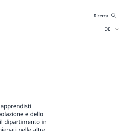
Cercare
Ricerca
Dal menu a ten
 apprendisti
polazione e dello
l dipartimento in
iegati nelle altre