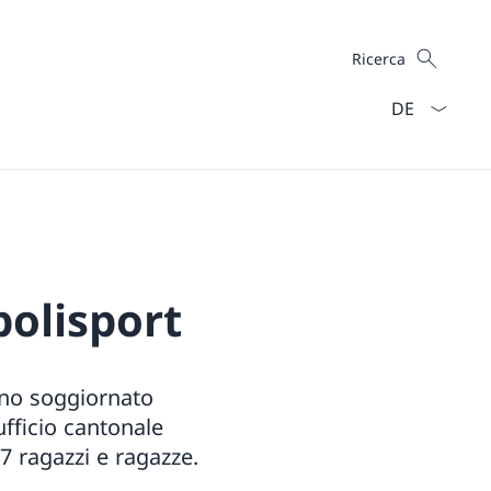
Cercare
Ricerca
Dal menu a ten
polisport
anno soggiornato
ufficio cantonale
7 ragazzi e ragazze.