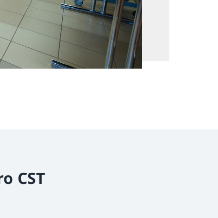
Foto: Ralph Heksch
ro CST