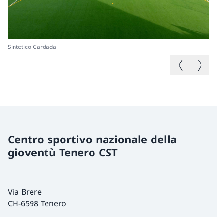
Sintetico Cardada
Po
Immagine p
Immagi
Centro sportivo nazionale della
gioventù Tenero CST
Via Brere
CH-6598 Tenero