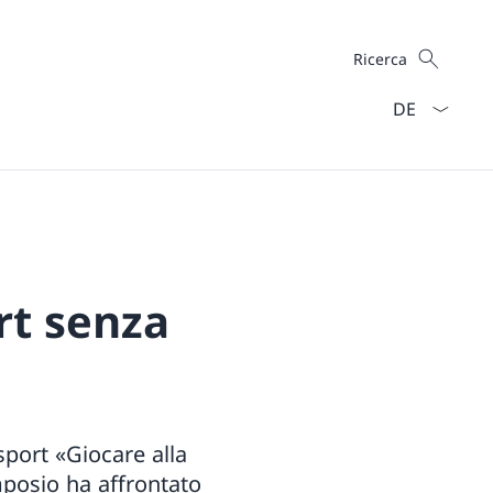
Cercare
Ricerca
Dal menu a ten
rt senza
sport «Giocare alla
imposio ha affrontato