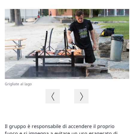
Gri
Grigliate al lago
Immagine precedente
Immagine successiva
Il gruppo è responsabile di accendere il proprio
fuoco e si impegna a evitare un uso esagerato di