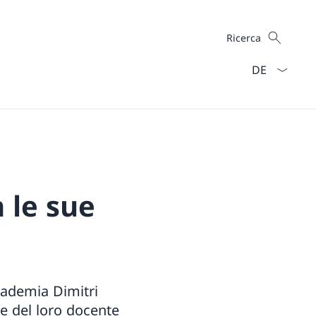
Cercare
Ricerca
Dal menu a ten
 le sue
ccademia Dimitri
ne del loro docente