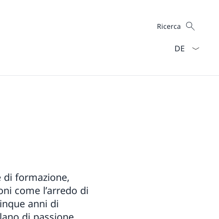
Cercare
Ricerca
Dal menu a ten
e di formazione,
ni come l’arredo di
cinque anni di
lano di passione.