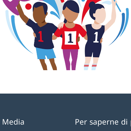
l Media
Per saperne di 