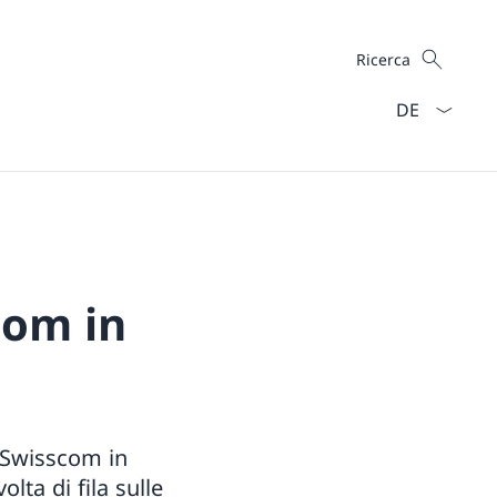
Cercare
Ricerca
Dal menu a ten
com in
i Swisscom in
lta di fila sulle