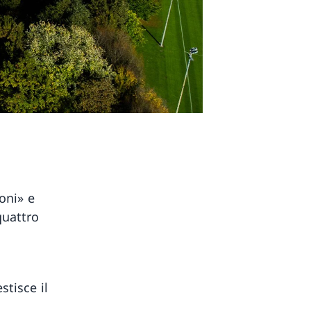
oni» e
quattro
tisce il