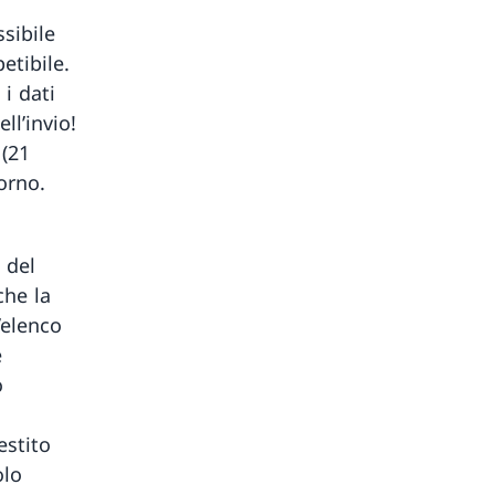
ssibile
etibile.
 i dati
ll’invio!
 (21
orno.
 del
che la
’elenco
e
o
estito
olo