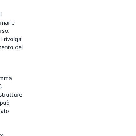
i
timane
rso.
i rivolga
mento del
ramma
ù
strutture
 può
mato
e,