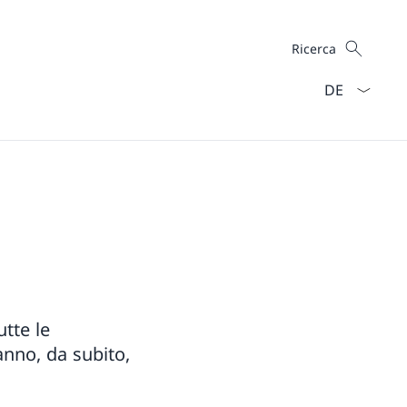
Cercare
Ricerca
Dal menu a ten
utte le
nno, da subito,