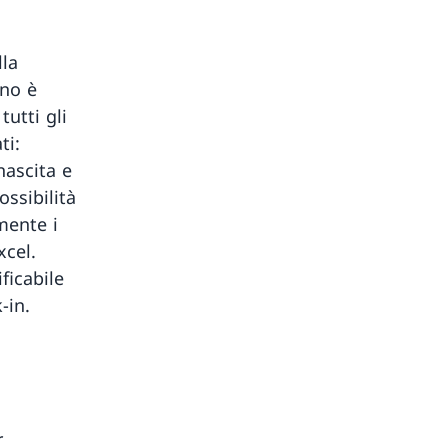
lla
ino è
tutti gli
ti:
ascita e
ossibilità
mente i
xcel.
ficabile
-in.
r