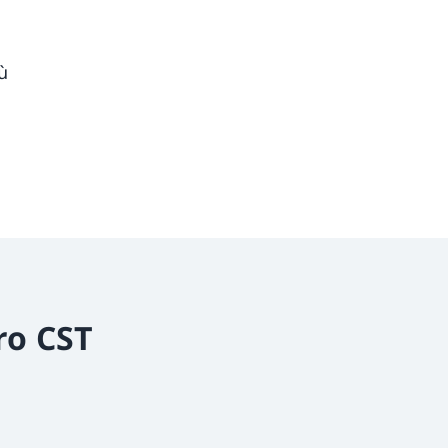
ù
ro CST