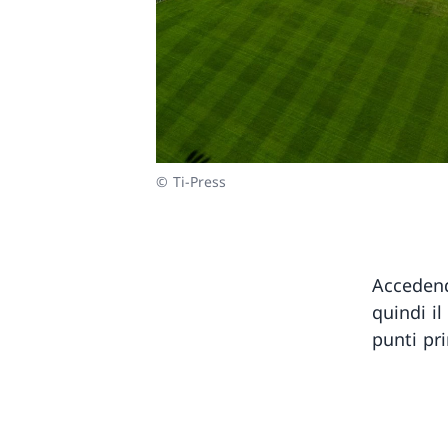
© Ti-Press
Accedend
quindi i
punti pri