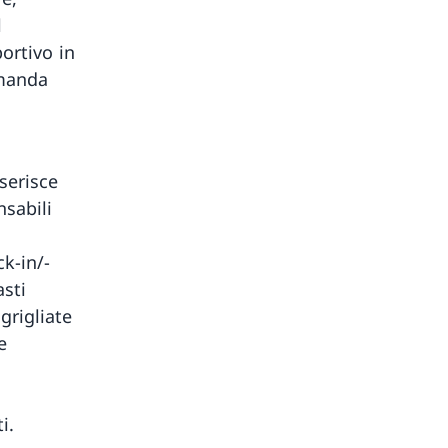
l
ortivo in
omanda
serisce
nsabili
k-in/-
asti
grigliate
e
i.