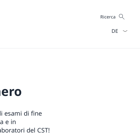
Cercare
Ricerca
Dal menu a ten
nero
i esami di fine
a e in
laboratori del CST!