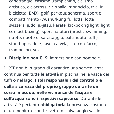
canottaggio, ciclismo (rampichino, ciclismo
artistico, ciclocross, ciclopalla, monociclo, trial in
bicicletta, BMX), golf, parkour, scherma, sport di
combattimento (wushu/kung fu, lotta, lotta
svizzera, judo, ju-jitsu, karate, kickboxing light, light
contact boxing), sport natatori (artistic swimming,
nuoto, nuoto di salvataggio, pallanuoto, tuffi),
stand up paddle, tavola a vela, tiro con l’arco,
trampolino, vela.
Discipline non G+S:
immersione con bombole.
Il CST non è in grado di garantire una sorveglianza
continua per tutte le attività in piscina, nella vasca dei
tuffi o nel lago.
I soli responsabili del controllo e
della sicurezza del proprio gruppo durante un
corso in acqua, nelle vicinanze dell’acqua e
sull’acqua sono i rispettivi capicorso
. Durante le
attività è pertanto
obbligatoria
la presenza costante
di un monitore con brevetto di salvataggio valido