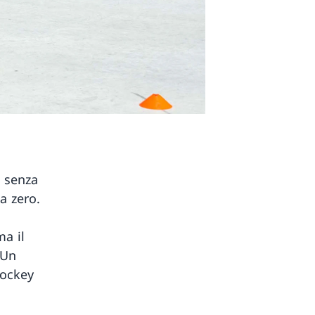
e senza
a zero.
ma il
 Un
hockey