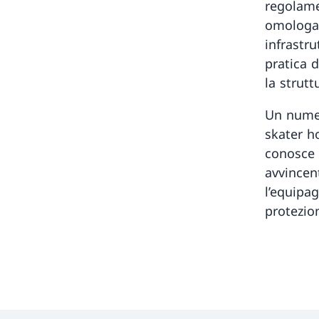
regolamen
omologat
infrastr
pratica d
la strut
Un numer
skater h
conosce l
avvincent
l’equipa
protezio