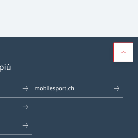
più
mobilesport.ch