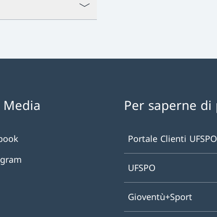
l Media
Per saperne di 
book
Portale Clienti UFSPO
agram
UFSPO
Gioventù+Sport