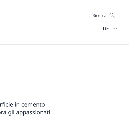
Cercare
Ricerca
Dal menu a ten
erficie in cemento
ora gli appassionati