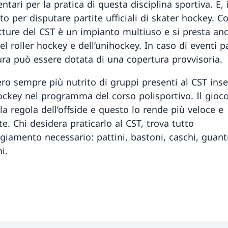
tari per la pratica di questa disciplina sportiva. E, i
o per disputare partite ufficiali di skater hockey. C
utture del CST è un impianto multiuso e si presta anc
el roller hockey e dell’unihockey. In caso di eventi pa
tura può essere dotata di una copertura provvisoria.
o sempre più nutrito di gruppi presenti al CST inse
ockey nel programma del corso polisportivo. Il gioc
a regola dell’offside e questo lo rende più veloce e
e. Chi desidera praticarlo al CST, trova tutto
ggiamento necessario: pattini, bastoni, caschi, guant
ni.