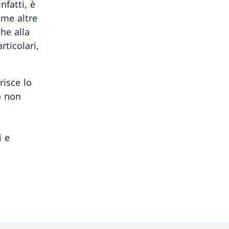
nfatti, è
ome altre
he alla
rticolari,
risce lo
o non
i e