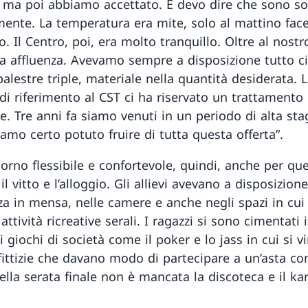
i ma poi abbiamo accettato. E devo dire che sono s
mente. La temperatura era mite, solo al mattino fac
o. Il Centro, poi, era molto tranquillo. Oltre al nost
ca affluenza. Avevamo sempre a disposizione tutto ci
palestre triple, materiale nella quantità desiderata. 
di riferimento al CST ci ha riservato un trattamento
e. Tre anni fa siamo venuti in un periodo di alta sta
amo certo potuto fruire di tutta questa offerta”.
orno flessibile e confortevole, quindi, anche per qu
il vitto e l’alloggio. Gli allievi avevano a disposizion
nza in mensa, nelle camere e anche negli spazi in cui
 attività ricreative serali. I ragazzi si sono cimentati 
 giochi di società come il poker e lo jass in cui si 
ittizie che davano modo di partecipare a un’asta con
ella serata finale non è mancata la discoteca e il ka