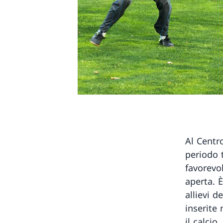
Al Centro
periodo 
favorevol
aperta. È
allievi d
inserite
il calcio