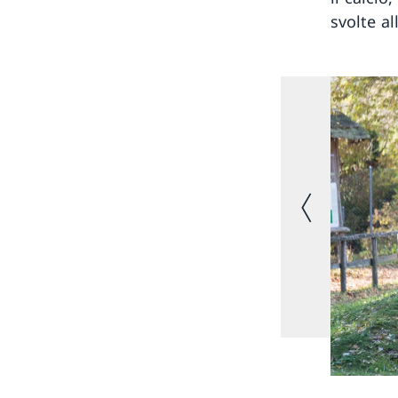
svolte al
Immagine prec