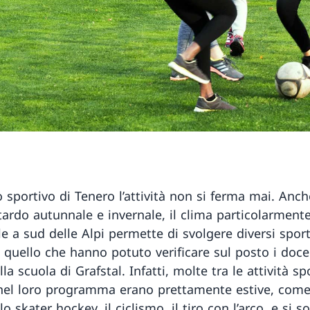
 sportivo di Tenero l’attività non si ferma mai. Anch
tardo autunnale e invernale, il clima particolarment
e a sud delle Alpi permette di svolgere diversi sport 
 quello che hanno potuto verificare sul posto i docen
ella scuola di Grafstal. Infatti, molte tra le attività sp
 nel loro programma erano prettamente estive, come
, lo skater hockey, il ciclismo, il tiro con l’arco, e si s