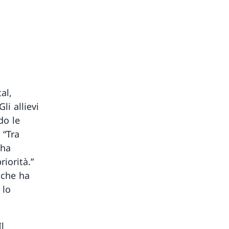
al,
li allievi
do le
 “Tra
 ha
iorità.”
 che ha
 lo
l