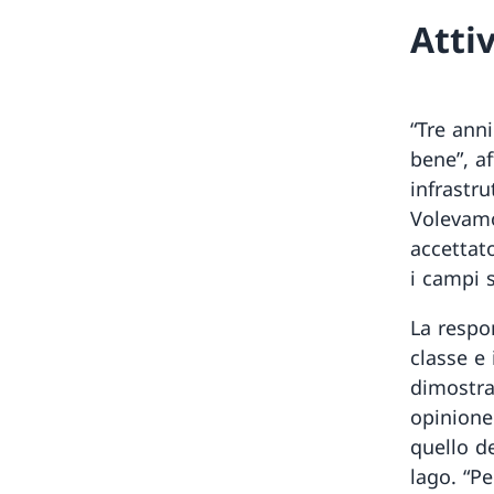
Atti
“Tre ann
bene”, a
infrastru
Volevamo
accettat
i campi s
La respo
classe e 
dimostra
opinione
quello de
lago. “P