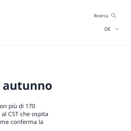
Cercare
Ricerca
Dal menu a ten
o autunno
on più di 170
e al CST che ospita
 come conferma la