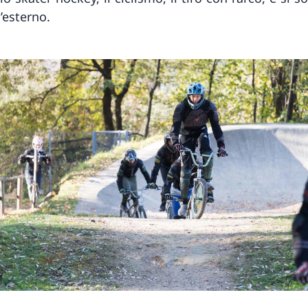
l’esterno.
edente