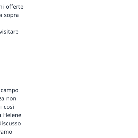
i offerte
na sopra
visitare
il campo
nza non
i così
 a Helene
discusso
avamo