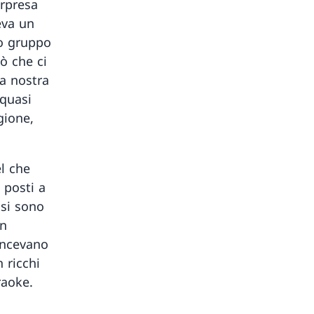
orpresa
eva un
ro gruppo
ò che ci
La nostra
 quasi
gione,
el che
e posti a
 si sono
in
vincevano
 ricchi
raoke.