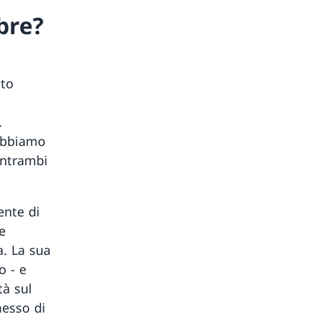
bre?
lto
.
 abbiamo
entrambi
ente di
e
. La sua
o − e
tà sul
messo di