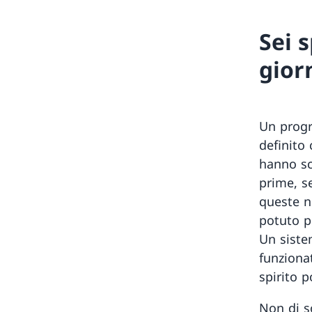
Sei 
gior
Un progr
definito 
hanno sc
prime, s
queste n
potuto pr
Un siste
funziona
spirito 
Non di so