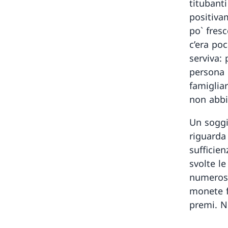
titubant
positiva
po` fresc
c’era po
serviva: 
persona 
famigliar
non abbi
Un soggi
riguarda 
sufficie
svolte le
numerosi
monete f
premi. N