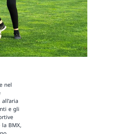
e nel
e
all’aria
ti e gli
ortive
 la BMX,
ono