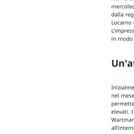
mercoled
dalla reg
Locarno e
L’impres
in modo p
Un'a
Inizialm
nel mese
permette
elevati. 
Wartmann
all’inte