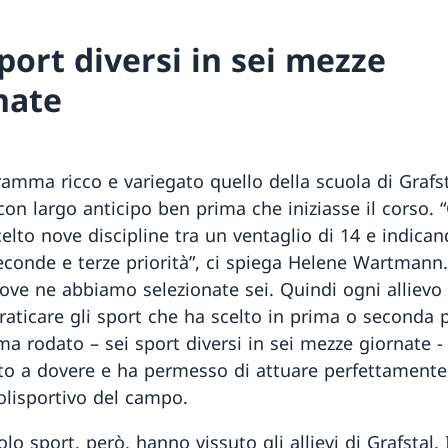
sport diversi in sei mezze
nate
amma ricco e variegato quello della scuola di Grafst
con largo anticipo ben prima che iniziasse il corso. “G
elto nove discipline tra un ventaglio di 14 e indican
econde e terze priorità”, ci spiega Helene Wartmann.
ove ne abbiamo selezionate sei. Quindi ogni allievo
aticare gli sport che ha scelto in prima o seconda pr
ma rodato – sei sport diversi in sei mezze giornate −
to a dovere e ha permesso di attuare perfettamente
polisportivo del campo.
lo sport, però, hanno vissuto gli allievi di Grafstal. I