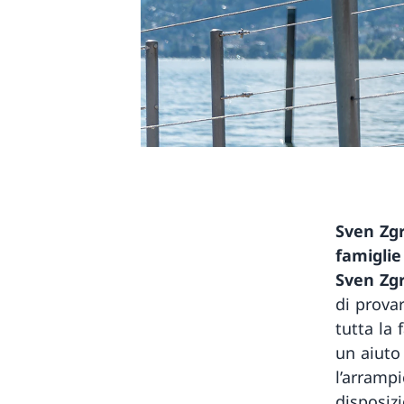
Sven Zgr
famiglie
Sven Zg
di prova
tutta la
un aiuto
l’arrampi
disposiz