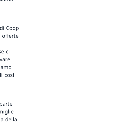
 di Coop
 offerte
e ci
ivare
Siamo
i così
 parte
miglie
a della