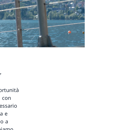
r
portunità
o con
essario
la e
mo a
bbiamo