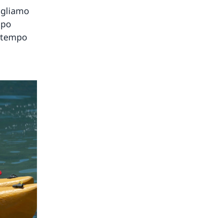
vogliamo
mpo
l tempo