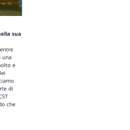
nella sua
mentre
n una
olto e
Nei
cciamo
rte di
 CST
do che