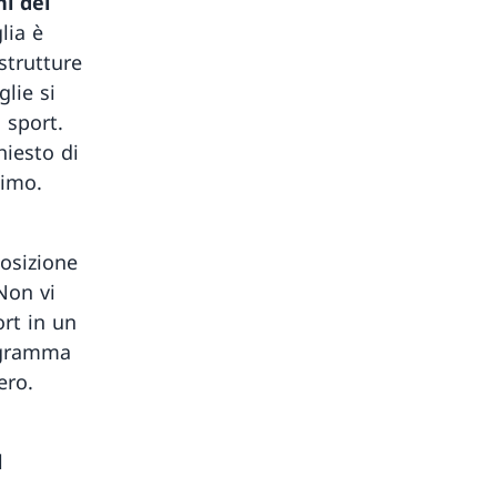
i dei
lia è
strutture
lie si
 sport.
hiesto di
simo.
posizione
Non vi
ort in un
rogramma
ero.
l