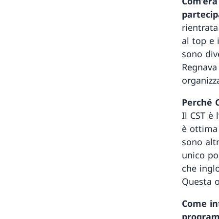
Com’era 
partecip
rientrata
al top e
sono div
Regnava 
organizz
Perché C
Il CST è 
è ottima
sono alt
unico po
che inglo
Questa o
Come in
program