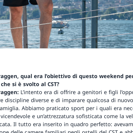
aggen, qual era l’obiettivo di questo weekend pe
 che si è svolto al CST?
raggen:
L’intento era di offrire a genitori e figli l’op
re discipline diverse e di imparare qualcosa di nuov
 famiglia. Abbiamo praticato sport per i quali era nec
 vicendevole e un’attrezzatura sofisticata come la ve
cata. Il tutto era inserito in quadro perfetto: aveva
ione delle camere familiari negli ostelli del CST e a