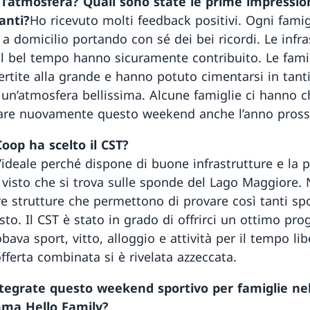
l’atmosfera? Quali sono state le prime impression
anti?
Ho ricevuto molti feedback positivi. Ogni famig
 a domicilio portando con sé dei bei ricordi. Le infra
 il bel tempo hanno sicuramente contribuito. Le famig
ertite alla grande e hanno potuto cimentarsi in tanti
un’atmosfera bellissima. Alcune famiglie ci hanno c
are nuovamente questo weekend anche l’anno pros
oop ha scelto il CST?
l’ideale perché dispone di buone infrastrutture e la 
 visto che si trova sulle sponde del Lago Maggiore. 
re strutture che permettono di provare così tanti sp
sto. Il CST è stato in grado di offrirci un ottimo p
bava sport, vitto, alloggio e attività per il tempo lib
fferta combinata si è rivelata azzeccata.
tegrate questo weekend sportivo per famiglie ne
ma Hello Family?