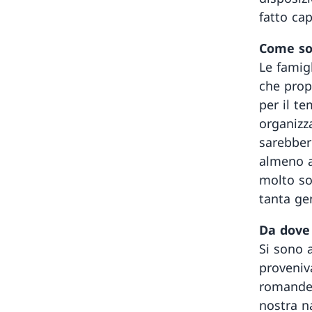
fatto ca
Come son
Le famigl
che prop
per il te
organizz
sarebbero
almeno a
molto sod
tanta ge
Da dove
Si sono 
proveniv
romande 
nostra n