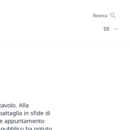
Cercare
Ricerca
Dal menu a ten
tavolo. Alla
attaglia in sfide di
ante appuntamento
to pubblico ha potuto