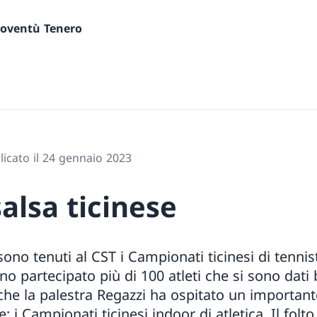
gioventù Tenero
icato il 24 gennaio 2023
salsa ticinese
 sono tenuti al CST i Campionati ticinesi di tennis
 partecipato più di 100 atleti che si sono dati b
Anche la palestra Regazzi ha ospitato un import
e: i Campionati ticinesi indoor di atletica. Il fol