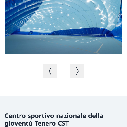
Fo
Immagine precedente
Immagine successiva
Centro sportivo nazionale della
gioventù Tenero CST