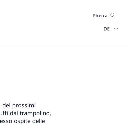
Cercare
Ricerca
Dal menu a ten
a dei prossimi
uffi dal trampolino,
esso ospite delle