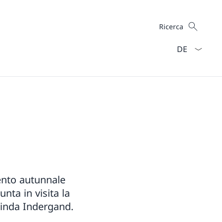
Cercare
Ricerca
Dal menu a ten
ento autunnale
unta in visita la
Linda Indergand.