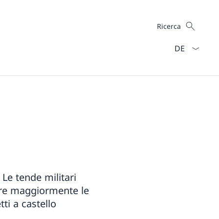
Cercare
Ricerca
Dal menu a ten
Le tende militari
are maggiormente le
ti a castello