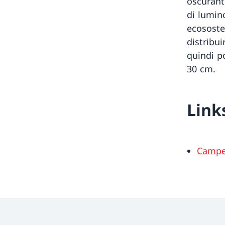
oscuranti
di lumin
ecososten
distribui
quindi p
30 cm.
Link
Campe