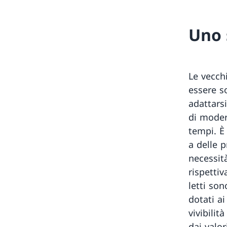
Uno 
Le vecch
essere s
adattarsi
di moder
tempi. È 
a delle p
necessit
rispettiv
letti son
dotati a
vivibilit
dai valor