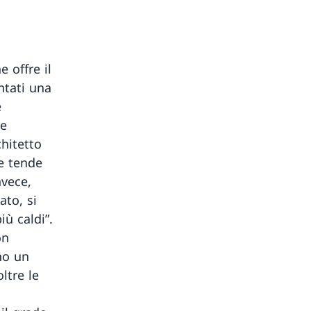
 offre il
ntati una
e
re
chitetto
le tende
nvece,
to, si
ù caldi”.
on
no un
ltre le