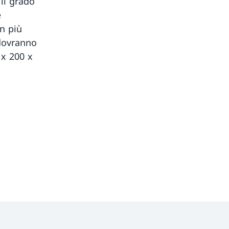
 il grado
e
on più
 dovranno
 x 200 x