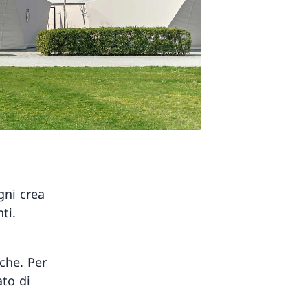
gni crea
ti.
che. Per
ato di