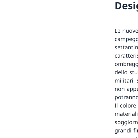
Desi
Le nuove
campeggi
settantin
caratter
ombreggi
dello st
militari
non appe
potranno
Il colore
material
soggiorn
grandi fi