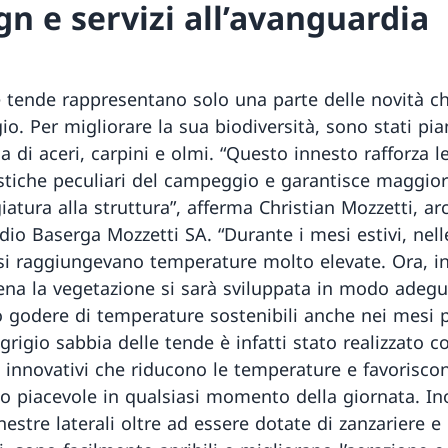
gn e servizi all’avanguardia
 tende rappresentano solo una parte delle novità che
o. Per migliorare la sua biodiversità, sono stati pia
a di aceri, carpini e olmi. “Questo innesto rafforza l
istiche peculiari del campeggio e garantisce maggio
atura alla struttura”, afferma Christian Mozzetti, ar
udio Baserga Mozzetti SA. “Durante i mesi estivi, nel
, si raggiungevano temperature molto elevate. Ora, i
na la vegetazione si sarà sviluppata in modo adegua
 godere di temperature sostenibili anche nei mesi pi
 grigio sabbia delle tende è infatti stato realizzato c
i innovativi che riducono le temperature e favorisco
o piacevole in qualsiasi momento della giornata. Ino
nestre laterali oltre ad essere dotate di zanzariere e