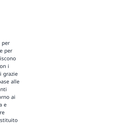
e per
te per
uiscono
on i
i grazie
base alle
nti
orno ai
a e
re
stituito