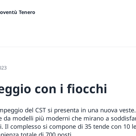
gioventù Tenero
023
ggio con i fiocchi
mpeggio del CST si presenta in una nuova veste. 
ite da modelli più moderni che mirano a soddisf
i. Il complesso si compone di 35 tende con 10 let
pienza totale di 700 posti.