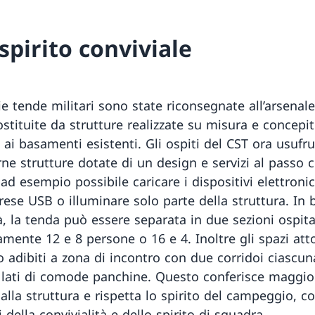
spirito conviviale
ie tende militari sono state riconsegnate all’arsenal
ostituite da strutture realizzate su misura e concepi
 ai basamenti esistenti. Gli ospiti del CST ora usufr
ne strutture dotate di un design e servizi al passo c
ad esempio possibile caricare i dispositivi elettronic
rese USB o illuminare solo parte della struttura. In 
à, la tenda può essere separata in due sezioni ospita
amente 12 e 8 persone o 16 e 4. Inoltre gli spazi att
o adibiti a zona di incontro con due corridoi ciascun
i lati di comode panchine. Questo conferisce maggio
à alla struttura e rispetta lo spirito del campeggio, co
i della convivialità e dello spirito di squadra.