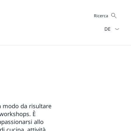
Cercare
Ricerca
Dal menu a ten
n modo da risultare
e workshops. È
ppassionarsi allo
i cucina, attività