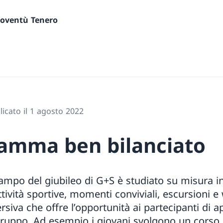
gioventù Tenero
icato il 1 agosto 2022
amma ben bilanciato
mpo del giubileo di G+S è studiato su misura i
ttività sportive, momenti conviviali, escursioni 
iva che offre l’opportunità ai partecipanti di a
 gruppo. Ad esempio i giovani svolgono un corso d