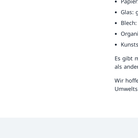
Papier
Glas: 
Blech:
Organi
Kunsts
Es gibt 
als ande
Wir hoff
Umweltsc