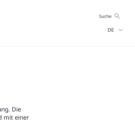
Suche
Suche
Sprach Dropd
ung. Die
d mit einer