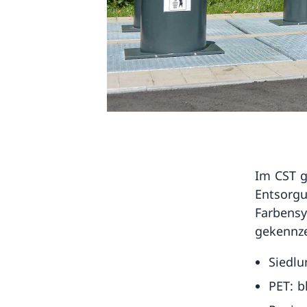
Im CST g
Entsorgu
Farbensy
gekennz
Siedlu
PET: b