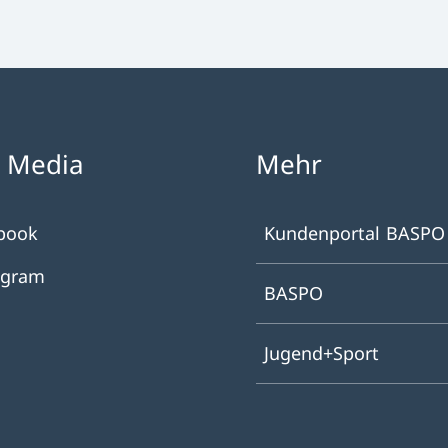
l Media
Mehr
book
Kundenportal BASPO
agram
BASPO
Jugend+Sport