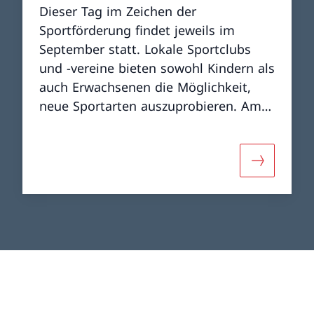
Dieser Tag im Zeichen der
Sportförderung findet jeweils im
September statt. Lokale Sportclubs
und -vereine bieten sowohl Kindern als
auch Erwachsenen die Möglichkeit,
neue Sportarten auszuprobieren. Am
Sonntag, den 13. September 2026,
findet die zwanzigste Ausgabe von
Sportissima statt: ein wichtiges
 «Talent Treff Tenero (3T)»
Mehr über 
Jubiläum, das wir gemeinsam feiern
sollten!