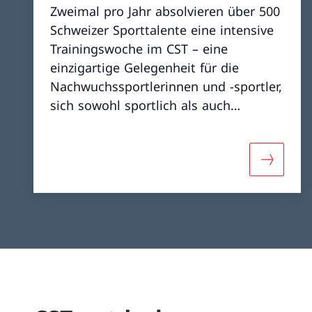
Zweimal pro Jahr absolvieren über 500
Schweizer Sporttalente eine intensive
Trainingswoche im CST – eine
einzigartige Gelegenheit für die
Nachwuchssportlerinnen und -sportler,
sich sowohl sportlich als auch
persönlich weiterzuentwickeln. Der
«Talent Treff Tenero» (3T) wurde 2001
anlässlich der Einweihungsfeier der
Mehr über
dritten Bauetappe des CST ins Leben
gerufen.