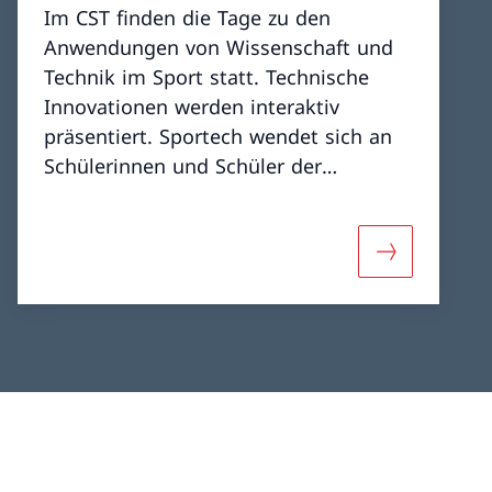
Im CST finden die Tage zu den
Anwendungen von Wissenschaft und
Technik im Sport statt. Technische
Innovationen werden interaktiv
präsentiert. Sportech wendet sich an
Schülerinnen und Schüler der
Sekundar- und Gymnasialstufe sowie
von Berufsschulen.
«Sportissima»
Mehr über «