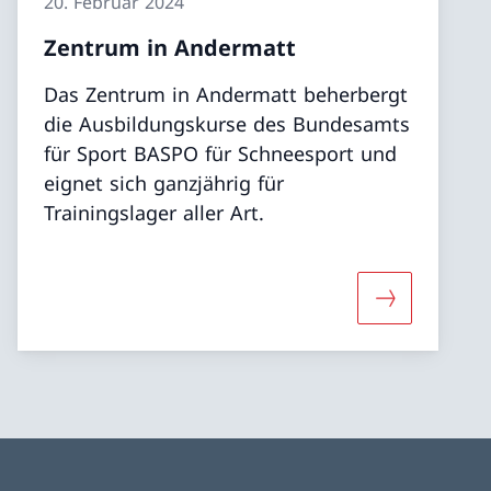
20. Februar 2024
Zentrum in Andermatt
Das Zentrum in Andermatt beherbergt
die Ausbildungskurse des Bundesamts
für Sport BASPO für Schneesport und
eignet sich ganzjährig für
Trainingslager aller Art.
«Unterkunft»
Mehr über «