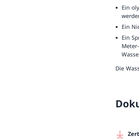
Ein ol
werde
Ein N
Ein Sp
Meter
Wasser
Die Wass
Dok
Zer