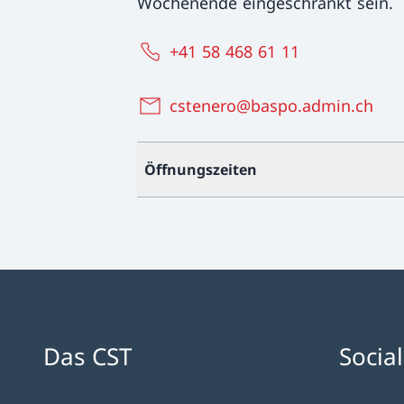
Wochenende eingeschränkt sein.
+41 58 468 61 11
cstenero@baspo.admin.ch
Öffnungszeiten
Das CST
Socia