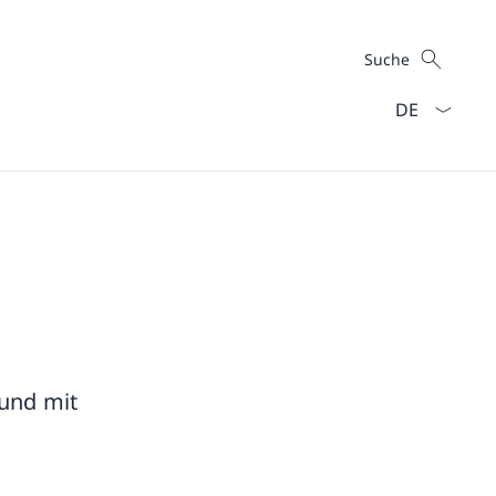
Suche
Suche
Sprach Dropd
und mit