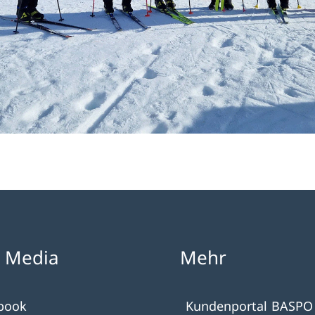
l Media
Mehr
book
Kundenportal BASPO