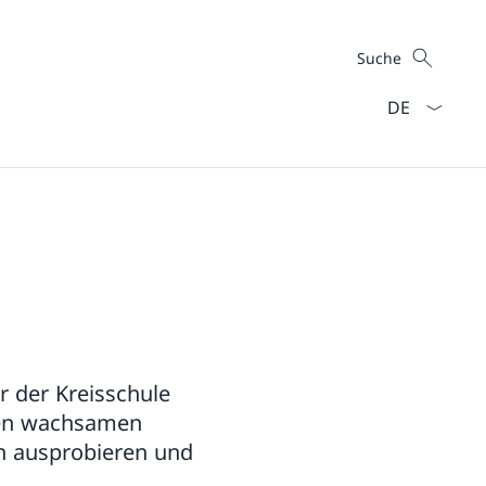
Suche
Suche
Sprach Dropd
r der Kreisschule
den wachsamen
on ausprobieren und