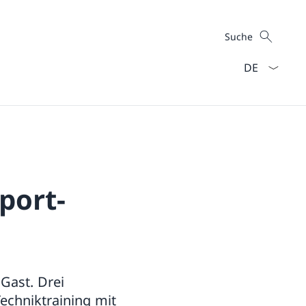
Suche
Suche
Sprach Dropd
port-
Gast. Drei
Techniktraining mit