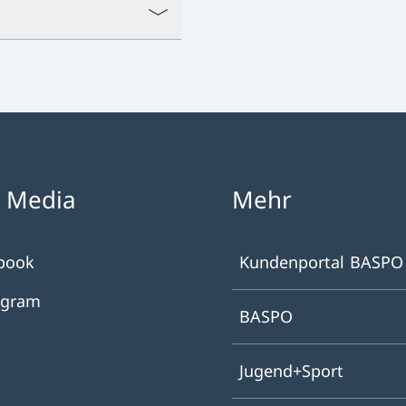
l Media
Mehr
book
Kundenportal BASPO
agram
BASPO
Jugend+Sport