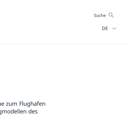
Suche
Suche
Sprach Dropd
ähe zum Flughafen
gmodellen des