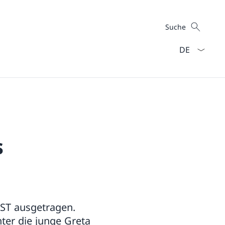
Suche
Suche
Sprach Dropd
s
ST ausgetragen.
ter die junge Greta