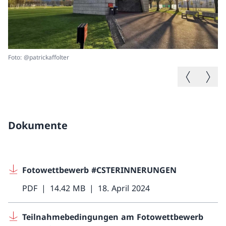
Foto: @patrickaffolter
Fo
Vorheriges B
Nächste
Dokumente
Fotowettbewerb #CSTERINNERUNGEN
PDF
14.42 MB
18. April 2024
Teilnahmebedingungen am Fotowettbewerb