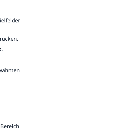
elfelder
rücken,
o,
rwähnten
 Bereich