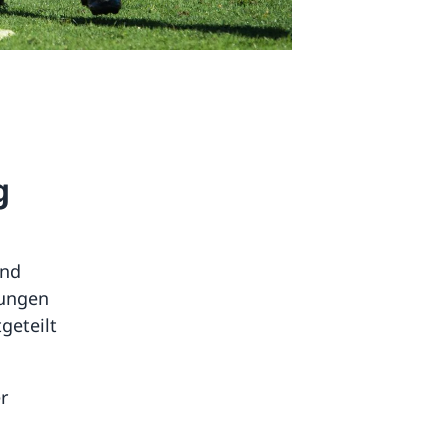
g
und
rungen
geteilt
r