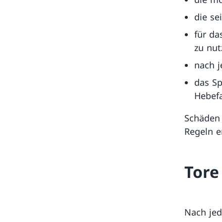
die se
für da
zu nu
nach j
das Sp
Hebefa
Schäden 
Regeln e
Tore
Nach je