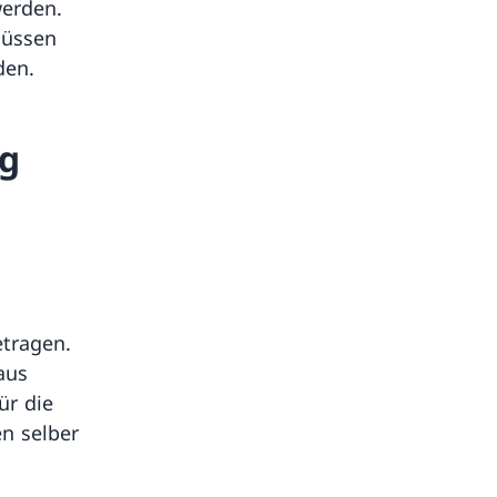
erden.
müssen
den.
ng
etragen.
aus
ür die
n selber