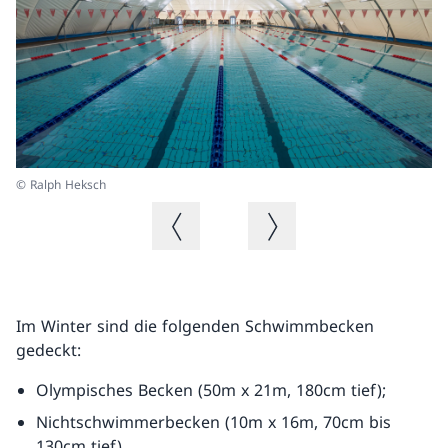
© Ralph Heksch
© 
Vorheriges Bild
Nächstes Bild
Im Winter sind die folgenden Schwimmbecken
gedeckt:
Olympisches Becken (50m x 21m, 180cm tief);
Nichtschwimmerbecken (10m x 16m, 70cm bis
130cm tief).