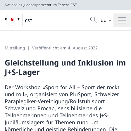
Nationales Jugendsportzentrum Tenero
CST
Sprach Dropdow
Suche
CST
Suche
Nationales Jugendsportzentrum Tenero
CST
Mitteilung
Veröffentlicht am 4. August 2022
Gleichstellung und Inklusion im
J+S-Lager
Der Workshop «Sport for All – Sport der rockt
und roll», organisiert von PluSport, Schweizer
Paraplegiker-Vereinigung/Rollstuhlsport
Schweiz und Procap, sensibilisierte die
Teilnehmerinnen und Teilnehmer des J+S-
Jubiläumslagers für Themen rund um
körperliche und geistige Behinderungen. Die