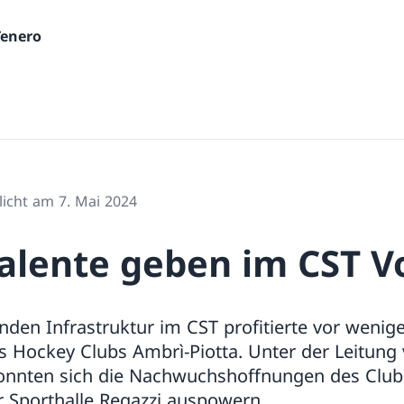
Tenero
licht am 7. Mai 2024
alente geben im CST V
den Infrastruktur im CST profitierte vor wenig
Hockey Clubs Ambrì-Piotta. Unter der Leitung v
konnten sich die Nachwuchshoffnungen des Club
r Sporthalle Regazzi auspowern.