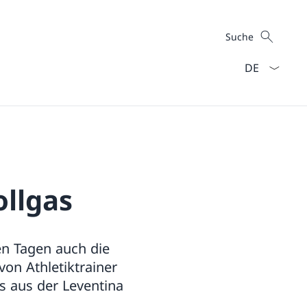
Suche
Suche
Sprach Dropd
ollgas
en Tagen auch die
on Athletiktrainer
s aus der Leventina