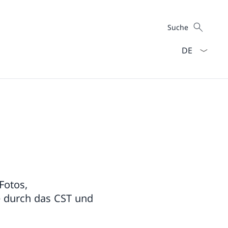
Suche
Suche
Sprach Dropd
Fotos,
e durch das CST und