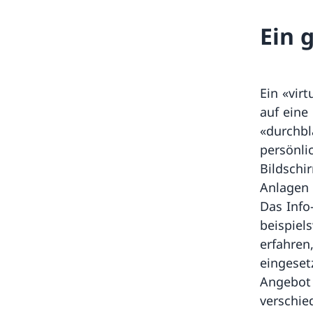
Ein 
Ein «vir
auf eine
«durchbl
persönli
Bildschi
Anlagen 
Das Info
beispiel
erfahren
eingeset
Angebot 
verschie