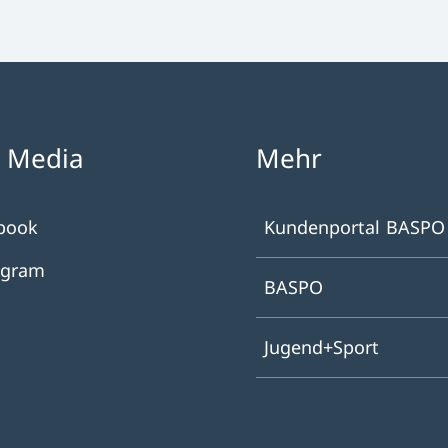
l Media
Mehr
book
Kundenportal BASPO
agram
BASPO
Jugend+Sport