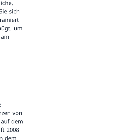
iche,
ie sich
ainiert
nügt, um
s am
e
enzen von
h auf dem
ft 2008
in dem