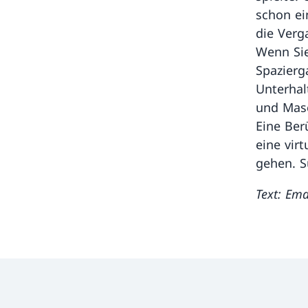
schon ei
die Verg
Wenn Sie
Spazierg
Unterhal
und Masc
Eine Ber
eine vir
gehen. S
Text: Em