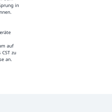
Sprung in
ennen.
eräte
um auf
s CST zu
se an.