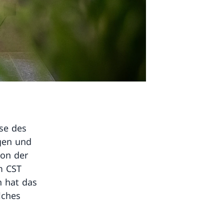
se des
gen und
von der
im CST
n hat das
lches