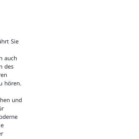
ührt Sie
en auch
n des
ren
u hören.
chen und
ür
moderne
ie
er