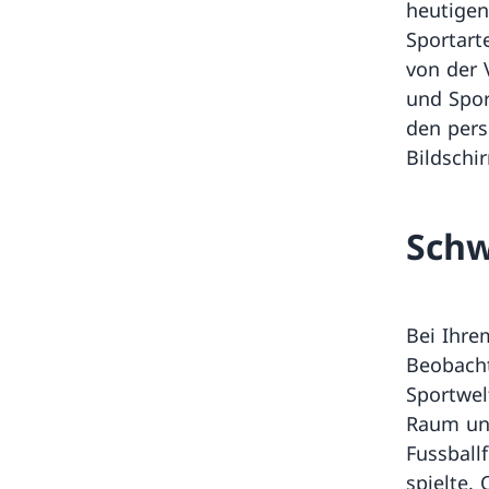
heutigen
Sportart
von der 
und Spor
den pers
Bildschi
Schw
Bei Ihre
Beobacht
Sportwel
Raum und
Fussball
spielte.