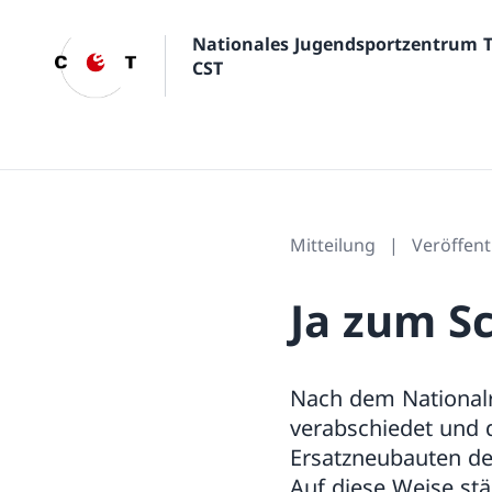
Nationales Jugendsportzentrum 
CST
Mitteilung
Veröffen
Ja zum 
Nach dem Nationalr
verabschiedet und d
Ersatzneubauten d
Auf diese Weise st