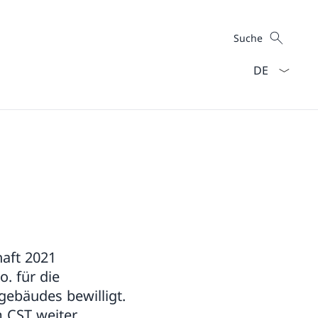
Suche
Suche
Sprach Dropd
aft 2021
. für die
ebäudes bewilligt.
m CST weiter.