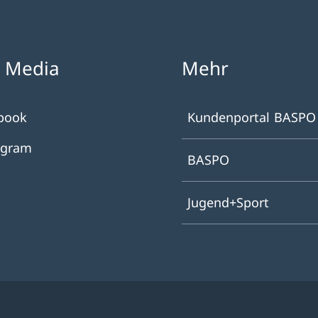
l Media
Mehr
book
Kundenportal BASPO
agram
BASPO
Jugend+Sport