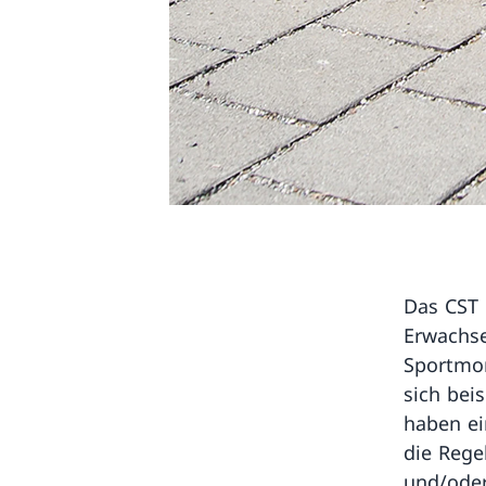
Das CST 
Erwachse
Sportmom
sich bei
haben ei
die Rege
und/ode