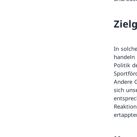
Ziel
In solche
handeln 
Politik 
Sportför
Andere G
sich uns
entsprec
Reaktion
ertappte