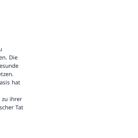
u
en. Die
gesunde
tzen.
asis hat
zu ihrer
scher Tat