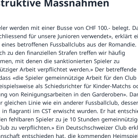
truktive Massnahmen
eler werden mit einer Busse von CHF 100.- belegt. D
chliessend für unsere Junioren verwendet», erklärt e
 eines betroffenen Fussballclubs aus der Romandie.
ch zu den finanziellen Strafen treffen wir häufig
en, mit denen die sanktionierten Spieler zu
tziger Arbeit verpflichtet werden.» Der betreffende
 dass «die Spieler gemeinnützige Arbeit für den Club 
beispielsweise als Schiedsrichter für Kinder-Matchs o
ng von Reinigungsarbeiten in den Garderoben». Dam
er gleichen Linie wie ein anderer Fussballclub, desse
s in flagranti im CST erwischt wurden. Er hat entsch
den fehlbaren Spieler zu je 10 Stunden gemeinnützig
Club zu verpflichten.» Ein Deutschschweizer Club erkl
nschaft entschieden hat, die kommenden Heimspiel