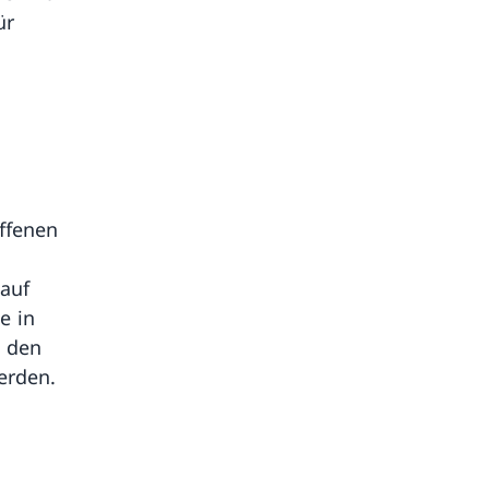
ür
offenen
 auf
e in
 den
erden.