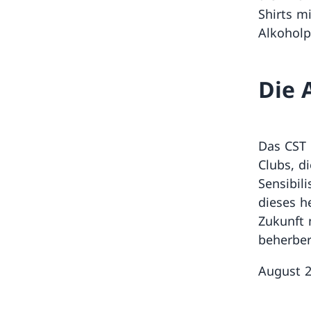
Shirts m
Alkoholp
Die 
Das CST 
Clubs, d
Sensibil
dieses h
Zukunft
beherber
August 