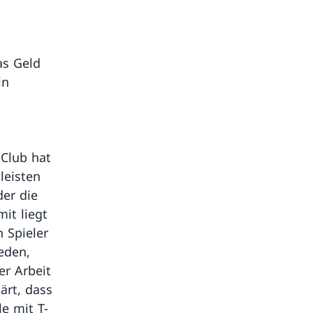
as Geld
in
 Club hat
leisten
der die
it liegt
n Spieler
ieden,
er Arbeit
ärt, dass
e mit T-