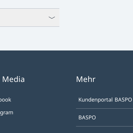
l Media
Mehr
book
Kundenportal BASPO
agram
BASPO