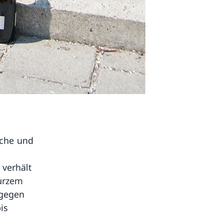
iche und
verhält
kurzem
 gegen
is