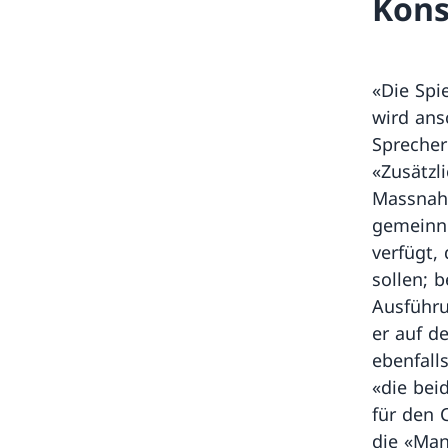
Kons
«Die Spi
wird ans
Sprecher
«Zusätzli
Massnahm
gemeinnü
verfügt,
sollen; 
Ausführu
er auf d
ebenfall
«die bei
für den 
die «Man