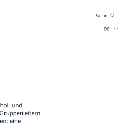
Suche
Suche
Sprach Dropd
ohol- und
Gruppenleitern
en: eine