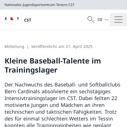
Nationales Jugendsportzentrum Tenero
CST
Sprach Dropdow
Suche
CST
Suche
Nationales Jugendsportzentrum Tenero
CST
Mitteilung
Veröffentlicht am 21. April 2025
Kleine Baseball-Talente im
Trainingslager
Der Nachwuchs des Baseball- und Softballclubs
Bern Cardinals absolvierte ein sechstägiges
Intensivtrainingslager im CST. Dabei feilten 22
motivierte Jungen und Mädchen an ihren
technischen und taktischen Fähigkeiten. Trotz
des für einmal schlechten Wetters im Tessin
konnten alle Trainingseinheiten wie geplant