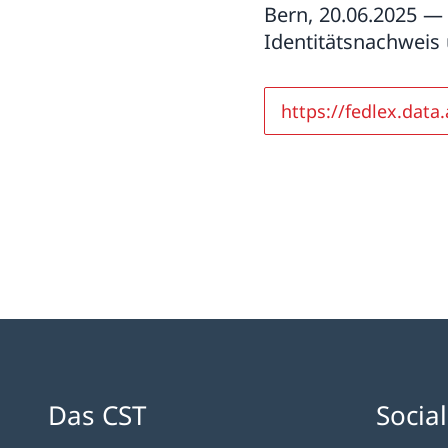
Bern, 20.06.2025 —
Identitätsnachweis
https://fedlex.data
Das CST
Socia