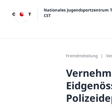
Nationales Jugendsportzentrum 
CST
Fremdmitteilung
Ver
Vernehml
Eidgenöss
Polizeid