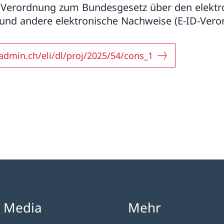
 Verordnung zum Bundesgesetz über den elektr
 und andere elektronische Nachweise (E-ID-Vero
.admin.ch/eli/dl/proj/2025/54/cons_1
l Media
Mehr