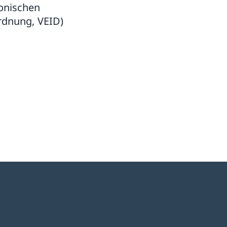
onischen
rdnung, VEID)