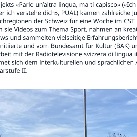
kts «Parlo un’altra lingua, ma ti capisco» («Ich
r ich verstehe dich», PUAL) kamen zahlreiche J
achregionen der Schweiz für eine Woche im CS
 sie Videos zum Thema Sport, nahmen an krea
views und sammelten vielseitige Erfahrungsberich
initiierte und vom Bundesamt für Kultur (BAK) un
it mit der Radiotelevisione svizzera di lingua it
dmet sich dem interkulturellen und sprachlichen
rstufe II.