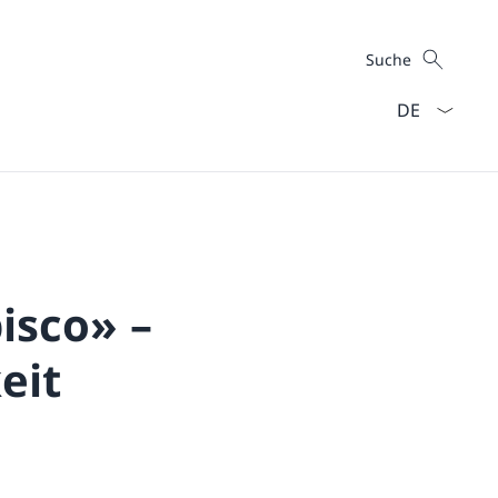
Suche
Suche
Sprach Dropd
pisco» –
eit