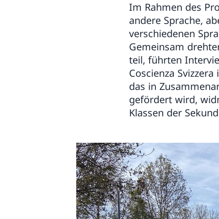
Im Rahmen des Proje
andere Sprache, abe
verschiedenen Spr
Gemeinsam drehten
teil, führten Inter
Coscienza Svizzera 
das in Zusammenarbe
gefördert wird, wi
Klassen der Sekunda