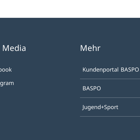
l Media
Mehr
book
Kundenportal BASPO
agram
BASPO
Jugend+Sport