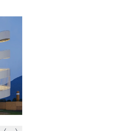
© Luca Piffaretti
Vorheriges Bild
Nächstes Bild