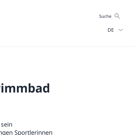
Suche
Suche
Sprach Dropd
hwimmbad
 sein
ungen Sportlerinnen