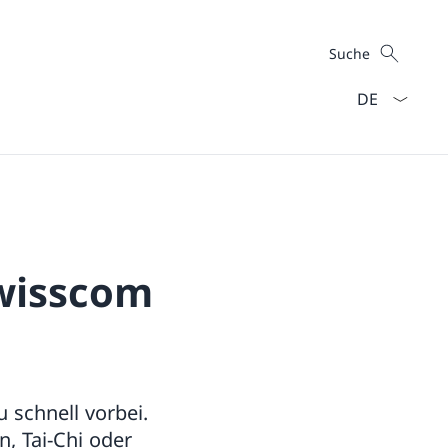
Suche
Suche
Sprach Dropd
Swisscom
 schnell vorbei.
, Tai-Chi oder