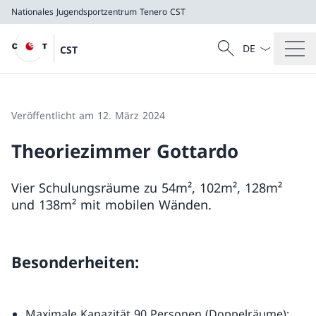
Nationales Jugendsportzentrum Tenero
CST
Sprach Dropdow
Suche
CST
Suche
Nationales Jugendsportzentrum Tenero
CST
Veröffentlicht am 12. März 2024
Theoriezimmer Gottardo
Vier Schulungsräume zu 54m², 102m², 128m²
und 138m² mit mobilen Wänden.
Besonderheiten:
Maximale Kapazität 90 Personen (Doppelräume);