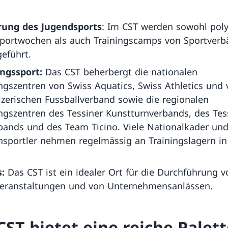
rung des Jugendsports
: Im CST werden sowohl poly
sportwochen als auch Trainingscamps von Sportver
eführt.
ungssport:
Das CST beherbergt die nationalen
ngszentren von Swiss Aquatics, Swiss Athletics und
zerischen Fussballverband sowie die regionalen
ngszentren des Tessiner Kunstturnverbands, des Tes
bands und des Team Ticino. Viele Nationalkader un
nsportler nehmen regelmässig an Trainingslagern in
:
Das CST ist ein idealer Ort für die Durchführung v
veranstaltungen und von Unternehmensanlässen.
CST bietet eine reiche Palet