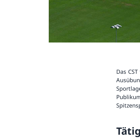
Das CST 
Ausübung
Sportlag
Publikum
Spitzens
Täti