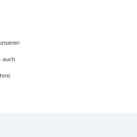
unseren
n auch
ahmt