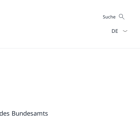
Suche
Suche
Sprach Dropd
g des Bundesamts