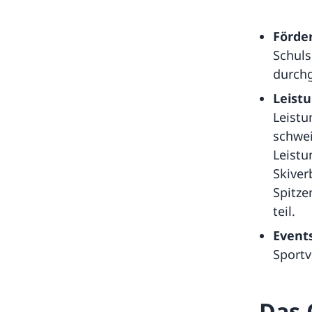
Förde
Schul
durchg
Leist
Leistu
schwei
Leistu
Skiver
Spitze
teil.
Events
Sport
Das 