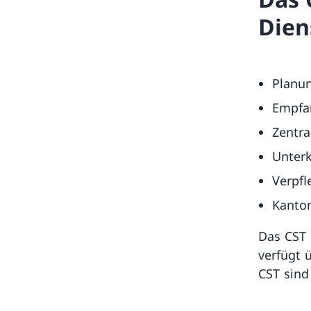
Dien
Planun
Empfa
Zentra
Unter
Verpfl
Kanton
Das CST 
verfügt 
CST sind