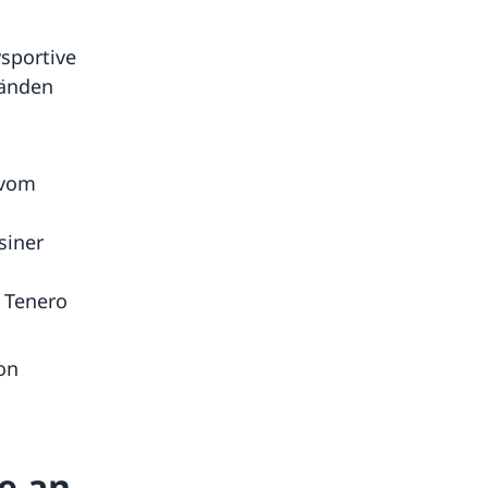
sportive
bänden
 vom
siner
d
 Tenero
on
te an