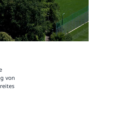
e
ng von
reites