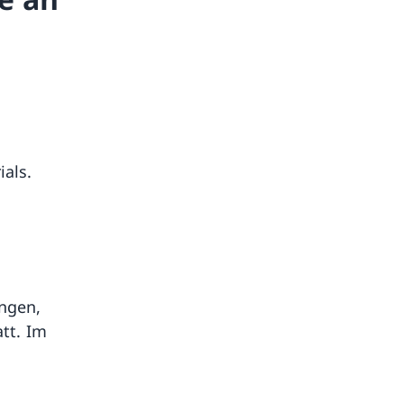
als.
ngen,
tt. Im