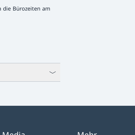
 die Bürozeiten am
l Media
Mehr