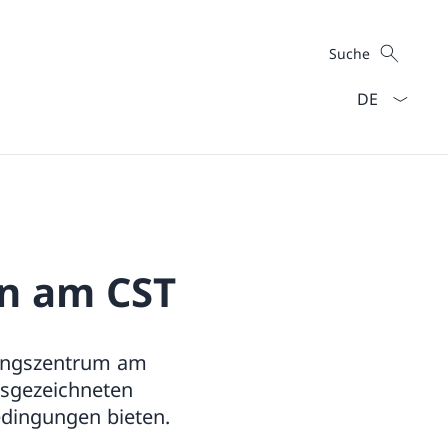
Suche
Suche
Sprach Dropd
en am CST
ningszentrum am
usgezeichneten
edingungen bieten.