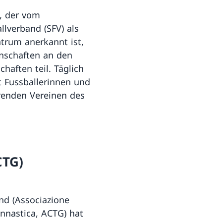
, der vom
llverband (SFV) als
ntrum anerkannt ist,
nschaften an den
chaften teil. Täglich
t Fussballerinnen und
renden Vereinen des
CTG)
nd (Associazione
innastica, ACTG) hat