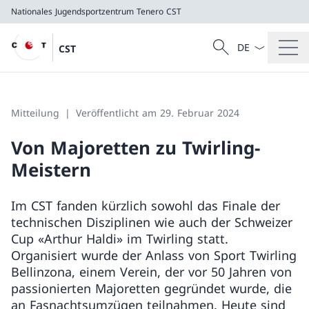
Nationales Jugendsportzentrum Tenero
CST
Sprach Dropdow
Suche
CST
Suche
Nationales Jugendsportzentrum Tenero
CST
Mitteilung
Veröffentlicht am 29. Februar 2024
Von Majoretten zu Twirling-
Meistern
Im CST fanden kürzlich sowohl das Finale der
technischen Disziplinen wie auch der Schweizer
Cup «Arthur Haldi» im Twirling statt.
Organisiert wurde der Anlass von Sport Twirling
Bellinzona, einem Verein, der vor 50 Jahren von
passionierten Majoretten gegründet wurde, die
an Fasnachtsumzügen teilnahmen. Heute sind