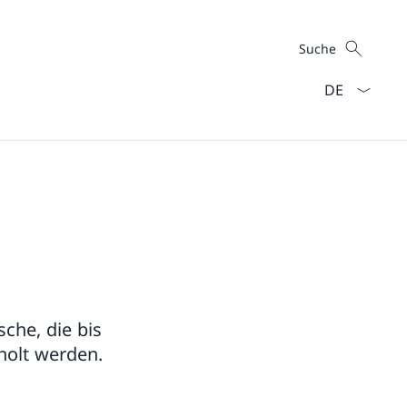
Suche
Suche
Sprach Dropd
che, die bis
holt werden.